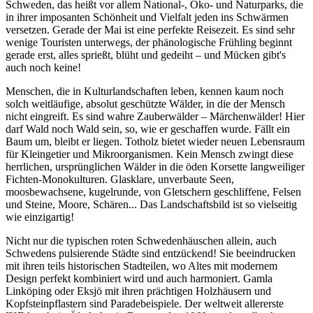
Schweden, das heißt vor allem National-, Öko- und Naturparks, die
in ihrer imposanten Schönheit und Vielfalt jeden ins Schwärmen
versetzen. Gerade der Mai ist eine perfekte Reisezeit. Es sind sehr
wenige Touristen unterwegs, der phänologische Frühling beginnt
gerade erst, alles sprießt, blüht und gedeiht – und Mücken gibt's
auch noch keine!
Menschen, die in Kulturlandschaften leben, kennen kaum noch
solch weitläufige, absolut geschützte Wälder, in die der Mensch
nicht eingreift. Es sind wahre Zauberwälder – Märchenwälder! Hier
darf Wald noch Wald sein, so, wie er geschaffen wurde. Fällt ein
Baum um, bleibt er liegen. Totholz bietet wieder neuen Lebensraum
für Kleingetier und Mikroorganismen. Kein Mensch zwingt diese
herrlichen, ursprünglichen Wälder in die öden Korsette langweiliger
Fichten-Monokulturen. Glasklare, unverbaute Seen,
moosbewachsene, kugelrunde, von Gletschern geschliffene, Felsen
und Steine, Moore, Schären... Das Landschaftsbild ist so vielseitig
wie einzigartig!
Nicht nur die typischen roten Schwedenhäuschen allein, auch
Schwedens pulsierende Städte sind entzückend! Sie beeindrucken
mit ihren teils historischen Stadteilen, wo Altes mit modernem
Design perfekt kombiniert wird und auch harmoniert. Gamla
Linköping oder Eksjö mit ihren prächtigen Holzhäusern und
Kopfsteinpflastern sind Paradebeispiele. Der weltweit allererste