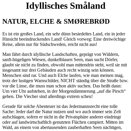
Idyllisches Småland
NATUR, ELCHE & SMØREBRØD
Es ist ein großes Land, ein sehr dünn besiedeltes Land, ein in jeder
Hinsicht beeindruckendes Land! Gleich vorweg: Eine dreiwöchige
Reise, allein nur für Südschweden, reicht nicht aus!
Man fährt durch idyllische Landschaften, geprägt von Wäldern,
sanft-hügeligen Wiesen, dunkelblauen Seen, man sucht Dörfer,
glaubt sie nicht zu finden, obwohl man mittendrin steht, weil sie mit
insgesamt nur drei Gebäuden auch recht winzig sein können.
Menschen sind rar. Und auch Elche laufen, wie man meinen mag,
trotz der lustigen Warnschilder, NICHT ständig über die Straße bzw.
vor die Linse, die muss man schon aktiv suchen. Das heißt dann:
Um vier Uhr aufstehen, in der Morgendämmerung „auf die Pirsch“
gehen. Die Viecher sind allerdings extrem scheu!
Gerade für solche Abenteuer ist das Jedermannsrecht eine tolle
Sache: Jeder darf die Natur nutzen und wo auch immer sein Zelt
aufschlagen, sofern er nicht in die Privatsphäre anderer eindringt
oder auf landwirtschaftlich genutzten Flächen campiert. Mitten im
Wald, an einem von abertausenden zauberhaften Seen nächtigen,